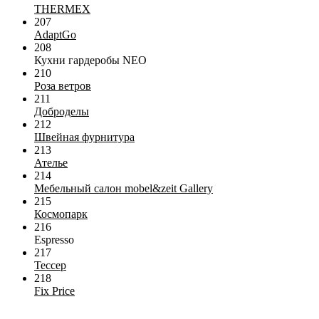
THERMEX
207
AdaptGo
208
Кухни гардеробы NEO
210
Роза ветров
211
Доброделы
212
Швейная фурнитура
213
Ателье
214
Мебельный салон mobel&zeit Gallery
215
Космопарк
216
Espresso
217
Тессер
218
Fix Price