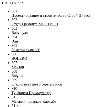
НА ЭТАЖЕ:
301
Проектирование и строительство Строй Инвест
302
Студия ремонта МОСТИОН
303
Babylity.ru
304
Элит
305
Золотой скарабей
306
BOLERO
307
Мейтан
308
Enigma
309
Студия ногтевого сервиса Pion
310
Турфирма Премиум тур
311
Магазин подарков Карамба
311/1