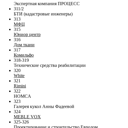
Экспертная компания ПРОЦЕСС
311/2
БТИ (кадастровые инженеры)
313
МФЦ
315
Юниор центр
316
Дом ткани
317
Комильфо
318-319
Технические средства реабилитации
320
White
321
Rimini
322
HOMCA
323
Галерея кукол Анны Фадеевой
324
MEBLE VOX
325-326
Проектирование и строительство Евродом