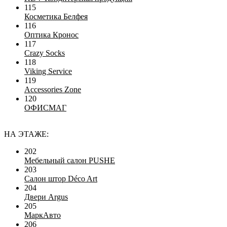
115
Косметика Белфея
116
Оптика Кронос
117
Сrazy Socks
118
Viking Service
119
Accessories Zone
120
ОФИСМАГ
НА ЭТАЖЕ:
202
Мебельный салон PUSHE
203
Салон штор Déco Art
204
Двери Argus
205
МаркАвто
206