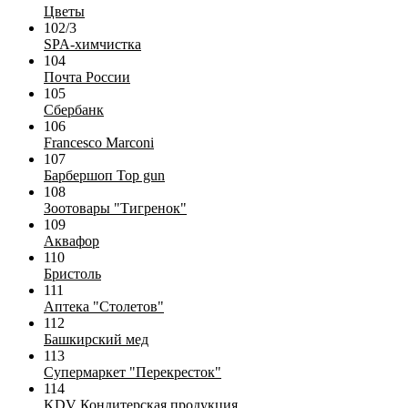
Цветы
102/3
SPA-химчистка
104
Почта России
105
Сбербанк
106
Francesco Marconi
107
Барбершоп Top gun
108
Зоотовары "Тигренок"
109
Аквафор
110
Бристоль
111
Аптека "Столетов"
112
Башкирский мед
113
Супермаркет "Перекресток"
114
KDV Кондитерская продукция