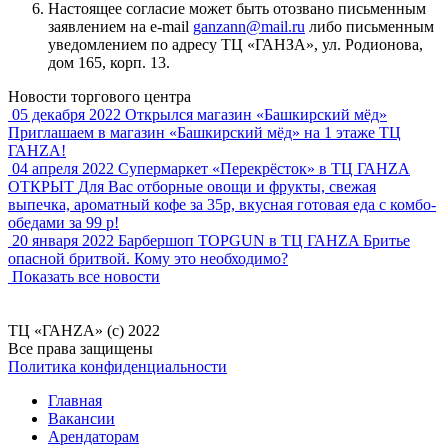
Настоящее согласие может быть отозвано письменным
заявлением на e-mail
ganzann@mail.ru
либо письменным
уведомлением по адресу ТЦ «ГАНЗА», ул. Родионова,
дом 165, корп. 13.
Новости торгового центра
05 декабря 2022
Открылся магазин «Башкирский мёд»
Приглашаем в магазин «Башкирский мёд» на 1 этаже ТЦ
ГАНZA!
04 апреля 2022
Супермаркет «Перекрёсток» в ТЦ ГАНZA
ОТКРЫТ
Для Вас отборные овощи и фрукты, свежая
выпечка, ароматный кофе за 35р, вкусная готовая еда с комбо-
обедами за 99 р!
20 января 2022
Барбершоп TOPGUN в ТЦ ГАНZA
Бритье
опасной бритвой. Кому это необходимо?
Показать все новости
ТЦ «ГАНZА» (c) 2022
Все права защищены
Политика конфиденциальности
Главная
Вакансии
Арендаторам